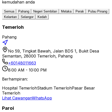
kemudahan anda
Semua
Pahang
Negeri Sembilan
Melaka
Perak
Pulau Pinang
Kelantan
Selangor
Kedah
Temerloh
Pahang
No 59, Tingkat Bawah, Jalan BDS 1, Bukit Desa
Semantan, 28000 Temerloh, Pahang
+60148011663
8:00 AM - 10:00 PM
Berhampiran:
Hospital Temerloh
Stadium Temerloh
Pasar Besar
Temerloh
Lihat Cawangan
WhatsApp
Paroi